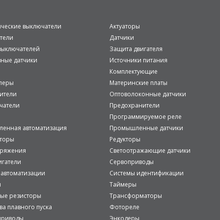
ические выключатели
Актуаторы
тели
Датчики
ыключателей
Защита двигателя
вные датчики
Источники питания
Комплектующие
леры
Материнские платы
ители
Оптоволоконные датчики
чатели
Предохранители
Программируемое реле
енная автоматизация
Промышленные датчики
аторы
Редукторы
пряжения
Светоотражающие датчики
игатели
Сервоприводы
 автоматизации
Системы идентификации
и
Таймеры
ые резисторы
Трансформаторы
ва плавного пуска
Фотореле
приводы
Энкодеры