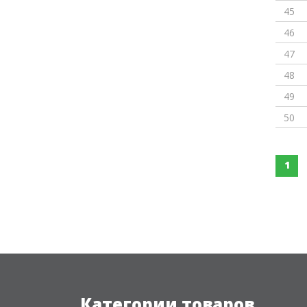
45
46
47
48
49
50
1
Категории товаров