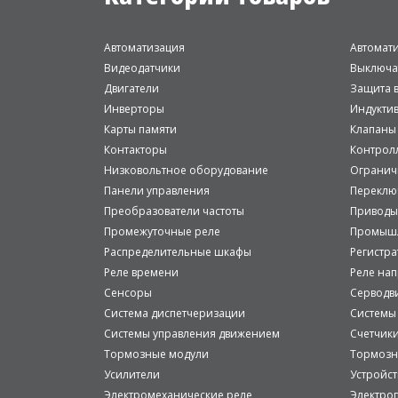
Автоматизация
Автомат
Видеодатчики
Выключа
Двигатели
Защита в
Инверторы
Индукти
Карты памяти
Клапаны
Контакторы
Контрол
Низковольтное оборудование
Огранич
Панели управления
Переклю
Преобразователи частоты
Приводы
Промежуточные реле
Промышл
Распределительные шкафы
Регистр
Реле времени
Реле на
Сенсоры
Серводв
Система диспетчеризации
Системы
Системы управления движением
Счетчик
Тормозные модули
Тормозн
Усилители
Устройст
Электромеханические реле
Электро