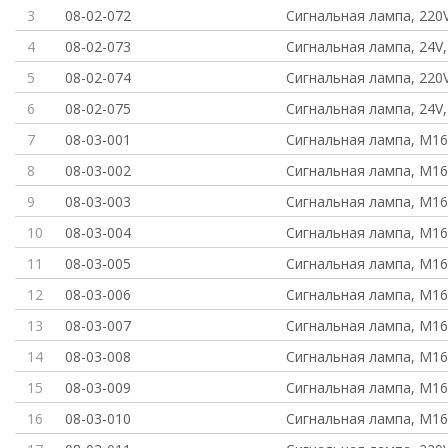
3
08-02-072
Сигнальная лампа, 220V
4
08-02-073
Сигнальная лампа, 24V,
5
08-02-074
Сигнальная лампа, 220V
6
08-02-075
Сигнальная лампа, 24V,
7
08-03-001
Сигнальная лампа, M16,
8
08-03-002
Сигнальная лампа, M16,
9
08-03-003
Сигнальная лампа, M16,
10
08-03-004
Сигнальная лампа, M16,
11
08-03-005
Сигнальная лампа, M16,
12
08-03-006
Сигнальная лампа, M16,
13
08-03-007
Сигнальная лампа, M16,
14
08-03-008
Сигнальная лампа, M16,
15
08-03-009
Сигнальная лампа, M16,
16
08-03-010
Сигнальная лампа, M16,