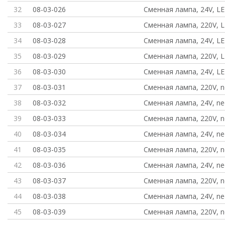
32
08-03-026
Сменная лампа, 24V, LE
33
08-03-027
Сменная лампа, 220V, 
34
08-03-028
Сменная лампа, 24V, L
35
08-03-029
Сменная лампа, 220V, L
36
08-03-030
Сменная лампа, 24V, LE
37
08-03-031
Сменная лампа, 220V, n
38
08-03-032
Сменная лампа, 24V, ne
39
08-03-033
Сменная лампа, 220V, n
40
08-03-034
Сменная лампа, 24V, ne
41
08-03-035
Сменная лампа, 220V, n
42
08-03-036
Сменная лампа, 24V, ne
43
08-03-037
Сменная лампа, 220V, 
44
08-03-038
Сменная лампа, 24V, n
45
08-03-039
Сменная лампа, 220V, n