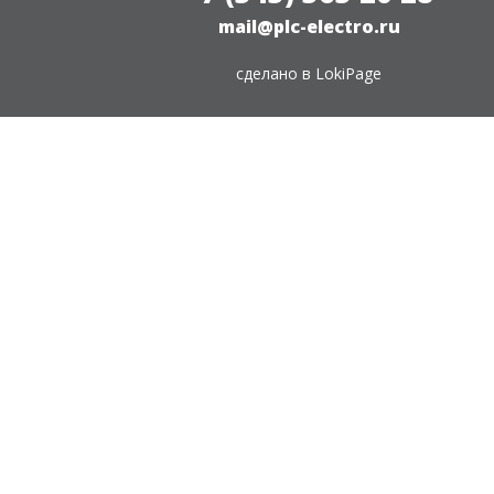
mail@plc-electro.ru
сделано в
LokiPage