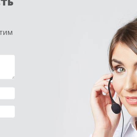
сть
етим