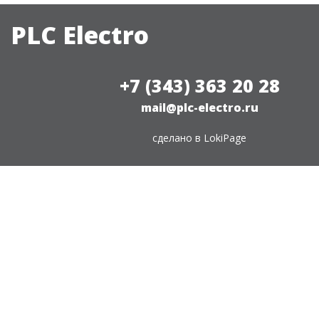
PLC Electro
+7 (343) 363 20 28
mail@plc-electro.ru
сделано в
LokiPage