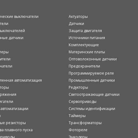
ические выключатели
Актуаторы
тели
Датчики
ыключателей
Защита двигателя
вные датчики
Источники питания
Комплектующие
леры
Материнские платы
ители
Оптоволоконные датчики
чатели
Предохранители
Программируемое реле
енная автоматизация
Промышленные датчики
аторы
Редукторы
пряжения
Светоотражающие датчики
игатели
Сервоприводы
 автоматизации
Системы идентификации
и
Таймеры
ые резисторы
Трансформаторы
ва плавного пуска
Фотореле
приводы
Энкодеры