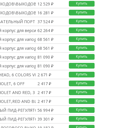
Купить
ХОДОВ\ВЫХОДОВ РЕЛЕ
12 529 ₽
Купить
ХОДОВ\ВЫХОДОВ ЭЛЕКТРОН
16 281 ₽
Купить
АТЕЛЬНЫЙ ПОРТ RS232, R
37 524 ₽
Купить
 корпус для версии d
62 264 ₽
Купить
 корпус для variogra
68 561 ₽
Купить
 корпус для variogra
68 561 ₽
Купить
 корпус для variogra
81 090 ₽
Купить
 корпус для variogra
81 090 ₽
Купить
HEAD, 6 COLORS VIO.,R
2 671 ₽
Купить
IOLET, 6 OFF
2 417 ₽
Купить
IOLET AND RED, 3 EACH
2 417 ₽
Купить
IOLET,RED AND BLACK,
2 417 ₽
Купить
ЫЙ ПИД-РЕГУЛЯТОР. SIPA
56 994 ₽
Купить
ЫЙ ПИД-РЕГУЛЯТОР. SIPA
39 301 ₽
Купить
АЛОГОВОГО ВЫХОДА Y-HOL
19 182 ₽