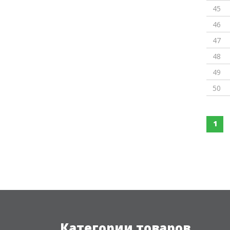
45
46
47
48
49
50
1
Категории товаров