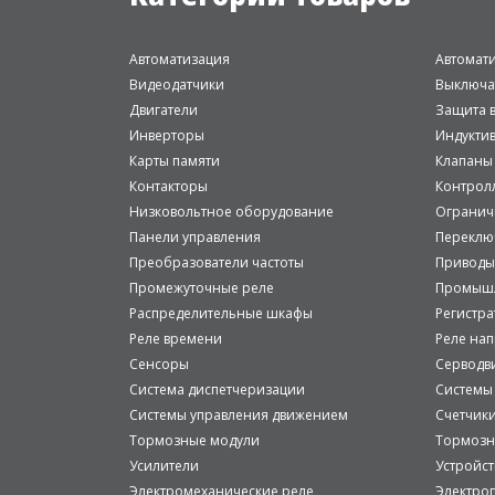
Автоматизация
Автомат
Видеодатчики
Выключа
Двигатели
Защита в
Инверторы
Индукти
Карты памяти
Клапаны
Контакторы
Контрол
Низковольтное оборудование
Огранич
Панели управления
Переклю
Преобразователи частоты
Приводы
Промежуточные реле
Промышл
Распределительные шкафы
Регистр
Реле времени
Реле на
Сенсоры
Серводв
Система диспетчеризации
Системы
Системы управления движением
Счетчик
Тормозные модули
Тормозн
Усилители
Устройст
Электромеханические реле
Электро