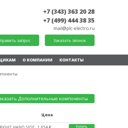
+7 (343) 363 20 28
+7 (499) 444 38 35
mail@plc-electro.ru
править запрос
Заказать звонок
ЩИКАМ
О КОМПАНИИ
КОНТАКТЫ
мпоненты
аказать Дополнительные компоненты
е
Цена
Купить
RIGHT HAND SIDE
1 654 ₽