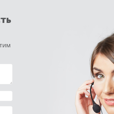
сть
етим