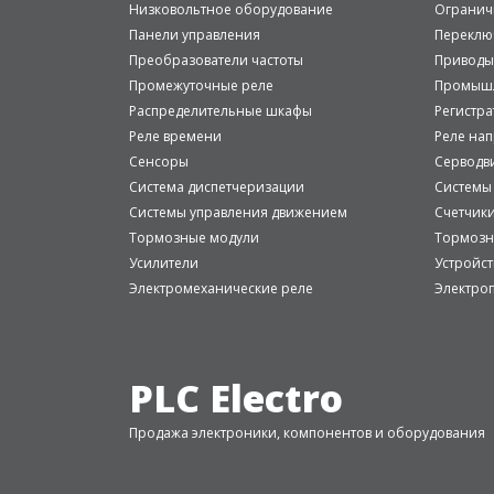
Низковольтное оборудование
Огранич
Панели управления
Переклю
Преобразователи частоты
Приводы
Промежуточные реле
Промышл
Распределительные шкафы
Регистр
Реле времени
Реле на
Сенсоры
Серводв
Система диспетчеризации
Системы
Системы управления движением
Счетчик
Тормозные модули
Тормозн
Усилители
Устройст
Электромеханические реле
Электро
PLC Electro
Продажа электроники, компонентов и оборудования