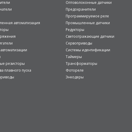
ители
Оптоволоконные датчики
чатели
Предохранители
Программируемое реле
енная автоматизация
Промышленные датчики
аторы
Редукторы
пряжения
Светоотражающие датчики
игатели
Сервоприводы
 автоматизации
Системы идентификации
и
Таймеры
ые резисторы
Трансформаторы
ва плавного пуска
Фотореле
приводы
Энкодеры