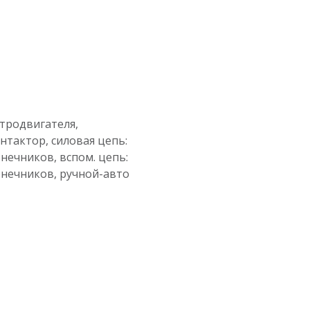
ктродвигателя,
онтактор, силовая цепь:
ечников, вспом. цепь:
нечников, ручной-авто