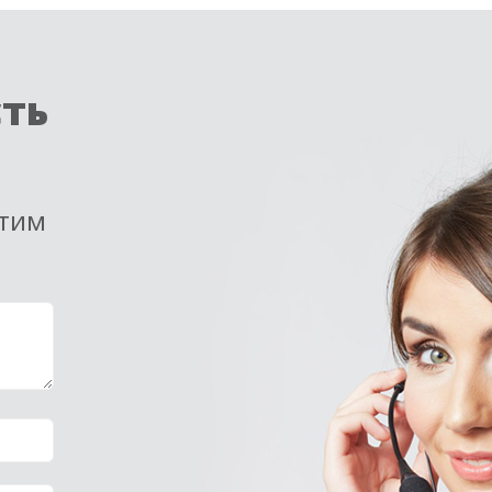
сть
етим