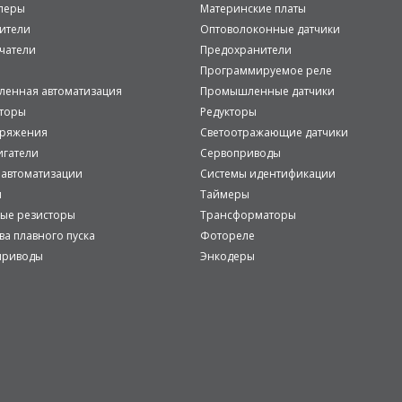
леры
Материнские платы
ители
Оптоволоконные датчики
чатели
Предохранители
Программируемое реле
енная автоматизация
Промышленные датчики
аторы
Редукторы
пряжения
Светоотражающие датчики
игатели
Сервоприводы
 автоматизации
Системы идентификации
и
Таймеры
ые резисторы
Трансформаторы
ва плавного пуска
Фотореле
приводы
Энкодеры