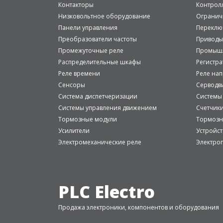
Контакторы
Контрол
Низковольтное оборудование
Огранич
Панели управления
Переклю
Преобразователи частоты
Приводы
Промежуточные реле
Промышл
Распределительные шкафы
Регистр
Реле времени
Реле на
Сенсоры
Серводв
Система диспетчеризации
Системы
Системы управления движением
Счетчик
Тормозные модули
Тормозн
Усилители
Устройст
Электромеханические реле
Электро
PLC Electro
Продажа электроники, компонентов и оборудования