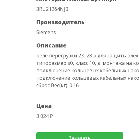
3RU21264NJ0
Производитель
Siemens
Описание
реле перегрузки 23...28 a для защиты эле
типоразмер s0, класс 10, д. монтажа на к
подключение кольцевых кабельных након
подключение кольцевых кабельных нако
сброс Вес(кг): 0.16
Цена
3 024 ₽
Заказать