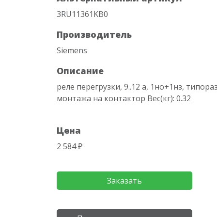
3RU11361KB0
Производитель
Siemens
Описание
реле перегрузки, 9..12 a, 1нo+1нз, типораз
монтажа на контактор Вес(кг): 0.32
Цена
2 584 ₽
Заказать