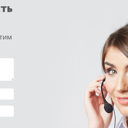
сть
етим