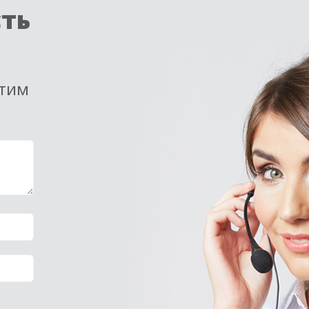
сть
етим