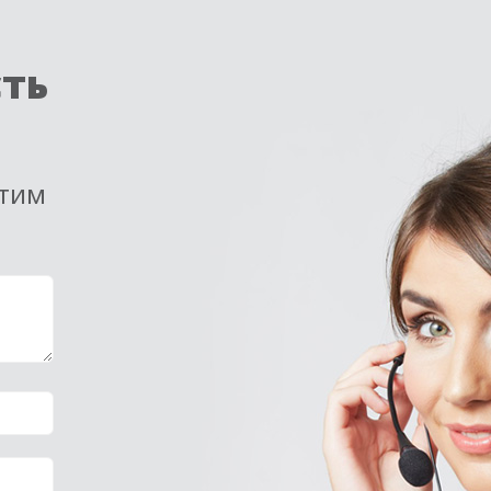
сть
етим