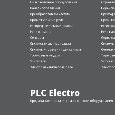
Низковольтное оборудование
Огранич
Панели управления
Переклю
Преобразователи частоты
Приводы
Промежуточные реле
Промышл
Распределительные шкафы
Регистр
Реле времени
Реле на
Сенсоры
Серводв
Система диспетчеризации
Системы
Системы управления движением
Счетчик
Тормозные модули
Тормозн
Усилители
Устройст
Электромеханические реле
Электро
PLC Electro
Продажа электроники, компонентов и оборудования