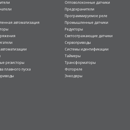
ители
Оптоволоконные датчики
чатели
Предохранители
Программируемое реле
енная автоматизация
Промышленные датчики
аторы
Редукторы
пряжения
Светоотражающие датчики
игатели
Сервоприводы
 автоматизации
Системы идентификации
и
Таймеры
ые резисторы
Трансформаторы
ва плавного пуска
Фотореле
приводы
Энкодеры