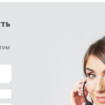
сть
етим