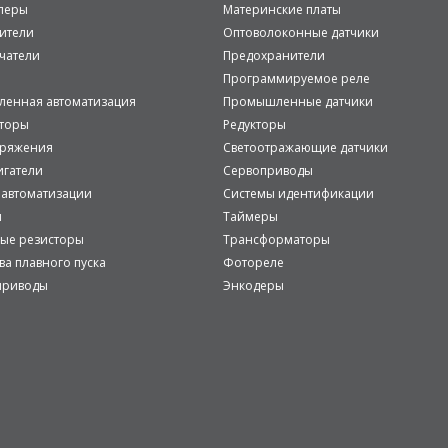
леры
Материнские платы
ители
Оптоволоконные датчики
чатели
Предохранители
Программируемое реле
енная автоматизация
Промышленные датчики
аторы
Редукторы
пряжения
Светоотражающие датчики
игатели
Сервоприводы
 автоматизации
Системы идентификации
и
Таймеры
ые резисторы
Трансформаторы
ва плавного пуска
Фотореле
приводы
Энкодеры