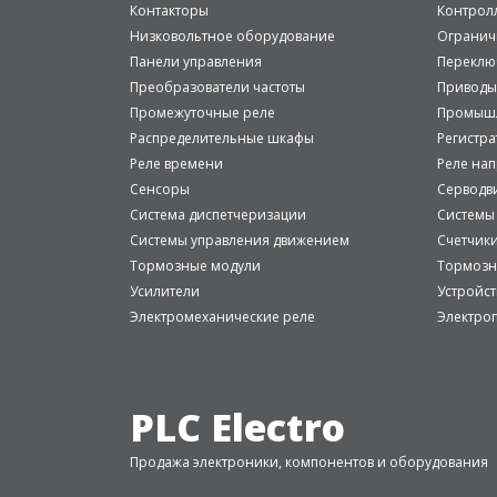
Контакторы
Контрол
Низковольтное оборудование
Огранич
Панели управления
Переклю
Преобразователи частоты
Приводы
Промежуточные реле
Промышл
Распределительные шкафы
Регистр
Реле времени
Реле на
Сенсоры
Серводв
Система диспетчеризации
Системы
Системы управления движением
Счетчик
Тормозные модули
Тормозн
Усилители
Устройст
Электромеханические реле
Электро
PLC Electro
Продажа электроники, компонентов и оборудования