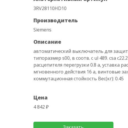
3RV28110HD10
Производитель
Siemens
Описание
автоматический выключатель для защит
типоразмер s00, в соотв. с ul 489. csa c22.
расцепителя перегрузки 0.8 a, уставка р
мгновенного действия 16 a, винтовые з
коммутационная стойкость Вес(кг): 0.45
Цена
4 842 ₽
Заказать