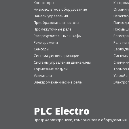
Контакторы
Контрол
Низковольтное оборудование
Огранич
Панели управления
Переклю
Преобразователи частоты
Приводы
Промежуточные реле
Промышл
Распределительные шкафы
Регистр
Реле времени
Реле на
Сенсоры
Серводв
Система диспетчеризации
Системы
Системы управления движением
Счетчик
Тормозные модули
Тормозн
Усилители
Устройст
Электромеханические реле
Электро
PLC Electro
Продажа электроники, компонентов и оборудования