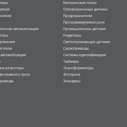
леры
Материнские платы
ители
Оптоволоконные датчики
чатели
Предохранители
Программируемое реле
енная автоматизация
Промышленные датчики
аторы
Редукторы
пряжения
Светоотражающие датчики
игатели
Сервоприводы
 автоматизации
Системы идентификации
и
Таймеры
ые резисторы
Трансформаторы
ва плавного пуска
Фотореле
приводы
Энкодеры