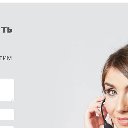
сть
етим