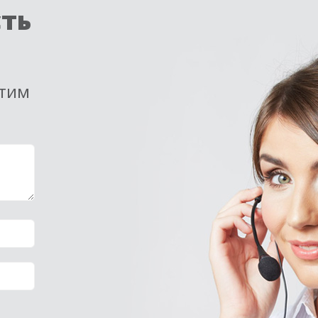
сть
етим