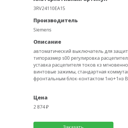
3RV24110EA15
Производитель
Siemens
Описание
автоматический выключатель для защит
типоразмер s00 регулировка расцепителя п
уставка расцепителя токов кз мгновенног
винтовые зажимы, стандартная коммутац
фронтальным блок-контактом 1но+1нз Вес
Цена
2 874 ₽
Заказать