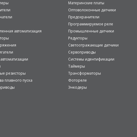
леры
Материнские платы
ители
Оптоволоконные датчики
чатели
Предохранители
Программируемое реле
енная автоматизация
Промышленные датчики
аторы
Редукторы
пряжения
Светоотражающие датчики
игатели
Сервоприводы
 автоматизации
Системы идентификации
и
Таймеры
ые резисторы
Трансформаторы
ва плавного пуска
Фотореле
приводы
Энкодеры