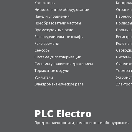
Контакторы
Контрол
Низковольтное оборудование
Огранич
Панели управления
Переклю
Преобразователи частоты
Приводы
Промежуточные реле
Промышл
Распределительные шкафы
Регистр
Реле времени
Реле на
Сенсоры
Серводв
Система диспетчеризации
Системы
Системы управления движением
Счетчик
Тормозные модули
Тормозн
Усилители
Устройст
Электромеханические реле
Электро
PLC Electro
Продажа электроники, компонентов и оборудования