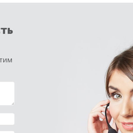
сть
етим