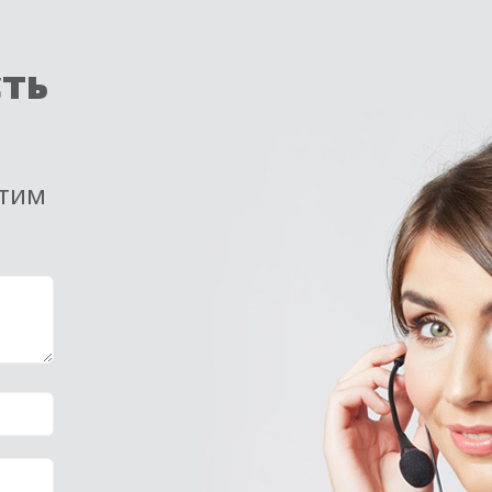
сть
етим