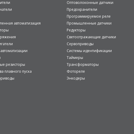
ители
Оптоволоконные датчики
чатели
Предохранители
Программируемое реле
енная автоматизация
Промышленные датчики
аторы
Редукторы
пряжения
Светоотражающие датчики
игатели
Сервоприводы
 автоматизации
Системы идентификации
и
Таймеры
ые резисторы
Трансформаторы
ва плавного пуска
Фотореле
приводы
Энкодеры