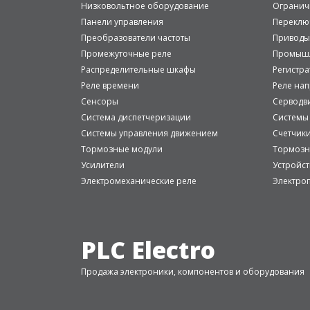
Низковольтное оборудование
Огранич
Панели управления
Переклю
Преобразователи частоты
Приводы
Промежуточные реле
Промышл
Распределительные шкафы
Регистр
Реле времени
Реле на
Сенсоры
Серводв
Система диспетчеризации
Системы
Системы управления движением
Счетчик
Тормозные модули
Тормозн
Усилители
Устройст
Электромеханические реле
Электро
PLC Electro
Продажа электроники, компонентов и оборудования