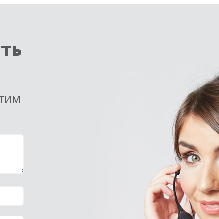
сть
етим