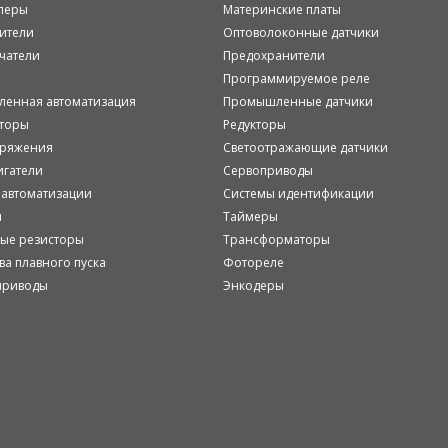
леры
Материнские платы
ители
Оптоволоконные датчики
чатели
Предохранители
Программируемое реле
енная автоматизация
Промышленные датчики
аторы
Редукторы
пряжения
Светоотражающие датчики
игатели
Сервоприводы
 автоматизации
Системы идентификации
и
Таймеры
ые резисторы
Трансформаторы
ва плавного пуска
Фотореле
приводы
Энкодеры