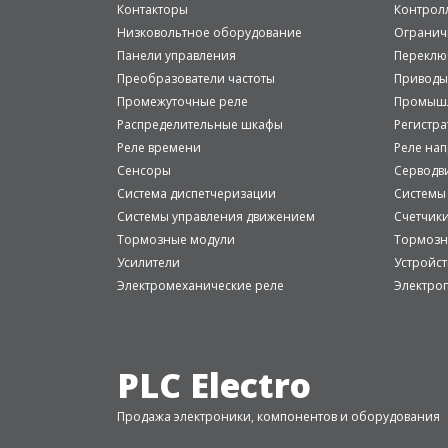
Контакторы
Контрол
Низковольтное оборудование
Огранич
Панели управления
Переклю
Преобразователи частоты
Приводы
Промежуточные реле
Промышл
Распределительные шкафы
Регистр
Реле времени
Реле на
Сенсоры
Серводв
Система диспетчеризации
Системы
Системы управления движением
Счетчик
Тормозные модули
Тормозн
Усилители
Устройст
Электромеханические реле
Электро
PLC Electro
Продажа электроники, компонентов и оборудования