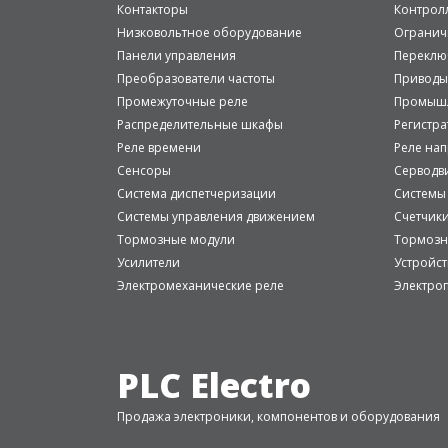
Контакторы
Контрол
Низковольтное оборудование
Огранич
Панели управления
Переклю
Преобразователи частоты
Приводы
Промежуточные реле
Промышл
Распределительные шкафы
Регистр
Реле времени
Реле на
Сенсоры
Серводв
Система диспетчеризации
Системы
Системы управления движением
Счетчик
Тормозные модули
Тормозн
Усилители
Устройст
Электромеханические реле
Электро
PLC Electro
Продажа электроники, компонентов и оборудования