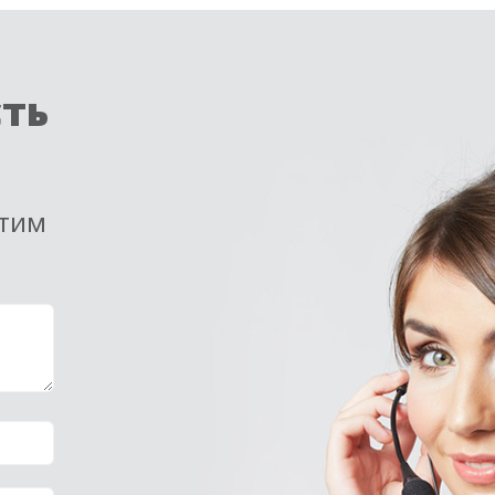
сть
етим