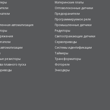
леры
Материнские платы
ители
Оптоволоконные датчики
чатели
Предохранители
Программируемое реле
енная автоматизация
Промышленные датчики
аторы
Редукторы
пряжения
Светоотражающие датчики
игатели
Сервоприводы
 автоматизации
Системы идентификации
и
Таймеры
ые резисторы
Трансформаторы
ва плавного пуска
Фотореле
приводы
Энкодеры