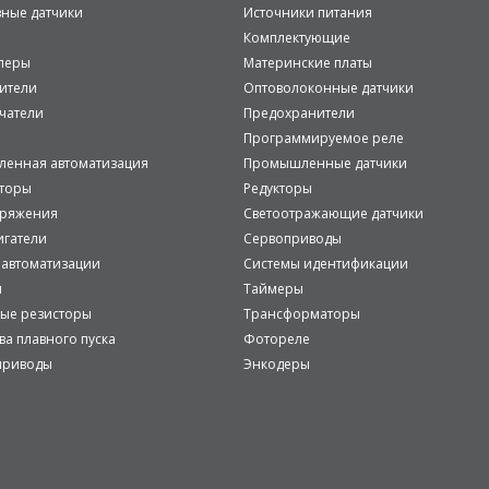
вные датчики
Источники питания
Комплектующие
леры
Материнские платы
ители
Оптоволоконные датчики
чатели
Предохранители
Программируемое реле
енная автоматизация
Промышленные датчики
аторы
Редукторы
пряжения
Светоотражающие датчики
игатели
Сервоприводы
 автоматизации
Системы идентификации
и
Таймеры
ые резисторы
Трансформаторы
ва плавного пуска
Фотореле
приводы
Энкодеры