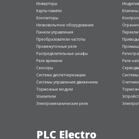
Инверторы
Индукти
Карты памяти
Клапаны
Контакторы
Контрол
Низковольтное оборудование
Огранич
Панели управления
Переклю
Преобразователи частоты
Приводы
Промежуточные реле
Промышл
Распределительные шкафы
Регистр
Реле времени
Реле на
Сенсоры
Серводв
Система диспетчеризации
Системы
Системы управления движением
Счетчик
Тормозные модули
Тормозн
Усилители
Устройст
Электромеханические реле
Электро
PLC Electro