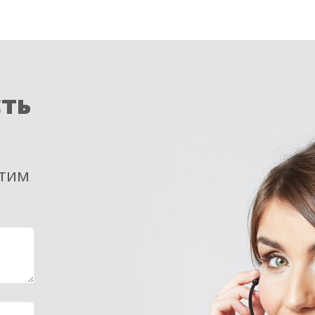
сть
етим