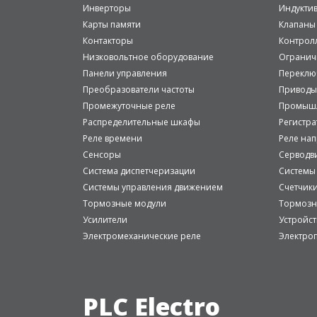
Инверторы
Индукти
Карты памяти
Клапаны
Контакторы
Контрол
Низковольтное оборудование
Огранич
Панели управления
Переклю
Преобразователи частоты
Приводы
Промежуточные реле
Промышл
Распределительные шкафы
Регистр
Реле времени
Реле на
Сенсоры
Серводв
Система диспетчеризации
Системы
Системы управления движением
Счетчик
Тормозные модули
Тормозн
Усилители
Устройст
Электромеханические реле
Электро
PLC Electro