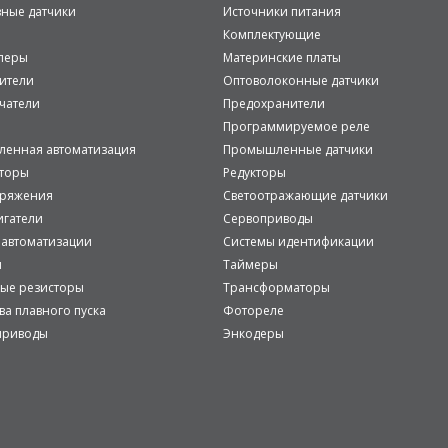
вные датчики
Источники питания
Комплектующие
леры
Материнские платы
ители
Оптоволоконные датчики
чатели
Предохранители
Программируемое реле
енная автоматизация
Промышленные датчики
аторы
Редукторы
пряжения
Светоотражающие датчики
игатели
Сервоприводы
 автоматизации
Системы идентификации
и
Таймеры
ые резисторы
Трансформаторы
ва плавного пуска
Фотореле
приводы
Энкодеры