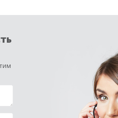
сть
етим