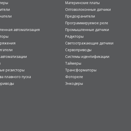
леры
Материнские платы
ители
Оптоволоконные датчики
чатели
Предохранители
Программируемое реле
енная автоматизация
Промышленные датчики
аторы
Редукторы
пряжения
Светоотражающие датчики
игатели
Сервоприводы
 автоматизации
Системы идентификации
и
Таймеры
ые резисторы
Трансформаторы
ва плавного пуска
Фотореле
приводы
Энкодеры