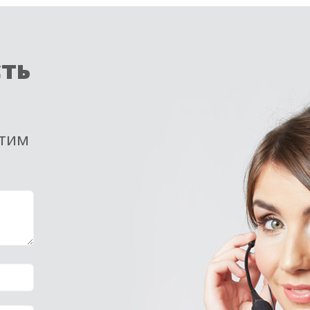
сть
етим