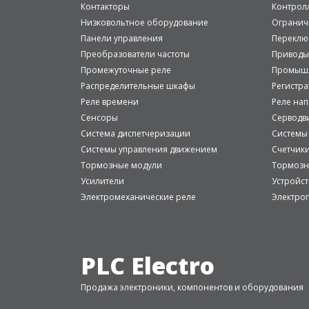
Контакторы
Контрол
Низковольтное оборудование
Огранич
Панели управления
Переклю
Преобразователи частоты
Приводы
Промежуточные реле
Промышл
Распределительные шкафы
Регистр
Реле времени
Реле на
Сенсоры
Серводв
Система диспетчеризации
Системы
Системы управления движением
Счетчик
Тормозные модули
Тормозн
Усилители
Устройст
Электромеханические реле
Электро
PLC Electro
Продажа электроники, компонентов и оборудования