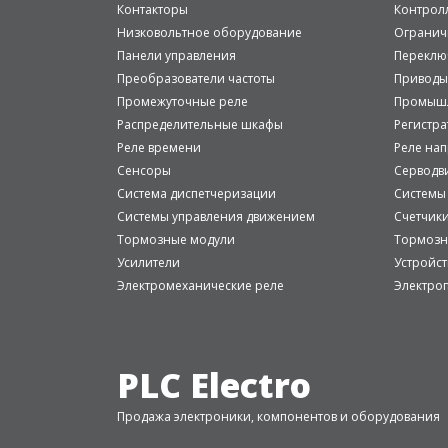
Контакторы
Контрол
Низковольтное оборудование
Огранич
Панели управления
Переклю
Преобразователи частоты
Приводы
Промежуточные реле
Промышл
Распределительные шкафы
Регистр
Реле времени
Реле на
Сенсоры
Серводв
Система диспетчеризации
Системы
Системы управления движением
Счетчик
Тормозные модули
Тормозн
Усилители
Устройст
Электромеханические реле
Электро
PLC Electro
Продажа электроники, компонентов и оборудования