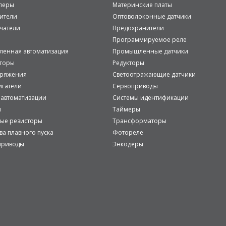
леры
Материнские платы
ители
Оптоволоконные датчики
чатели
Предохранители
Программируемое реле
енная автоматизация
Промышленные датчики
аторы
Редукторы
пряжения
Светоотражающие датчики
игатели
Сервоприводы
 автоматизации
Системы идентификации
и
Таймеры
ые резисторы
Трансформаторы
ва плавного пуска
Фотореле
приводы
Энкодеры