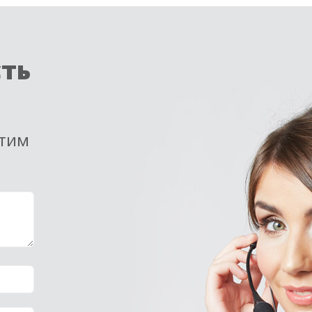
сть
етим