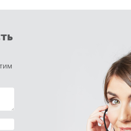
сть
етим