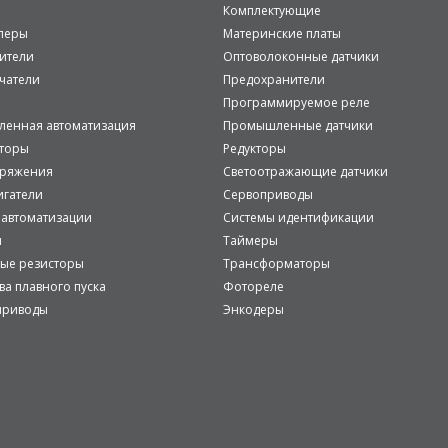
Комплектующие
леры
Материнские платы
ители
Оптоволоконные датчики
чатели
Предохранители
Программируемое реле
енная автоматизация
Промышленные датчики
аторы
Редукторы
пряжения
Светоотражающие датчики
игатели
Сервоприводы
 автоматизации
Системы идентификации
и
Таймеры
ые резисторы
Трансформаторы
ва плавного пуска
Фотореле
приводы
Энкодеры