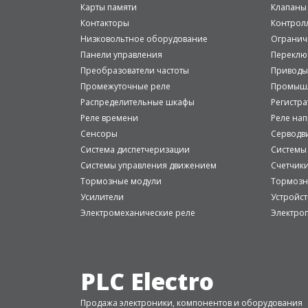
Карты памяти
Клапаны
Контакторы
Контрол
Низковольтное оборудование
Огранич
Панели управления
Переклю
Преобразователи частоты
Приводы
Промежуточные реле
Промышл
Распределительные шкафы
Регистр
Реле времени
Реле на
Сенсоры
Серводв
Система диспетчеризации
Системы
Системы управления движением
Счетчик
Тормозные модули
Тормозн
Усилители
Устройст
Электромеханические реле
Электро
PLC Electro
Продажа электроники, компонентов и оборудования