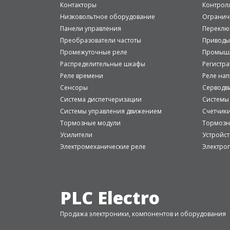
Контакторы
Контрол
Низковольтное оборудование
Огранич
Панели управления
Переклю
Преобразователи частоты
Приводы
Промежуточные реле
Промышл
Распределительные шкафы
Регистр
Реле времени
Реле на
Сенсоры
Серводв
Система диспетчеризации
Системы
Системы управления движением
Счетчик
Тормозные модули
Тормозн
Усилители
Устройст
Электромеханические реле
Электро
PLC Electro
Продажа электроники, компонентов и оборудования