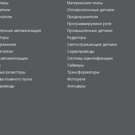
леры
Материнские платы
ители
Оптоволоконные датчики
чатели
Предохранители
Программируемое реле
енная автоматизация
Промышленные датчики
аторы
Редукторы
пряжения
Светоотражающие датчики
игатели
Сервоприводы
 автоматизации
Системы идентификации
и
Таймеры
ые резисторы
Трансформаторы
ва плавного пуска
Фотореле
приводы
Энкодеры