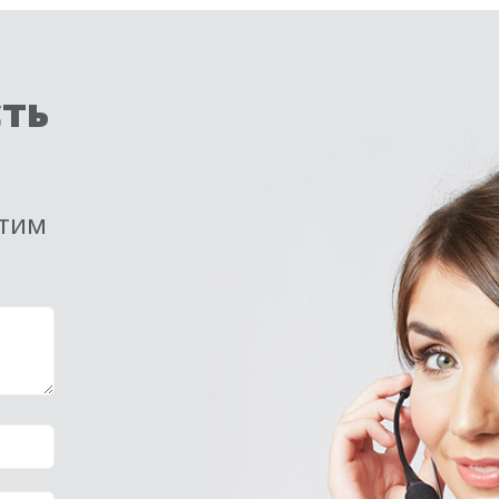
сть
етим