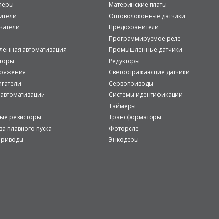
леры
Материнские платы
ители
Оптоволоконные датчики
чатели
Предохранители
Программируемое реле
енная автоматизация
Промышленные датчики
аторы
Редукторы
пряжения
Светоотражающие датчики
игатели
Сервоприводы
 автоматизации
Системы идентификации
и
Таймеры
ые резисторы
Трансформаторы
ва плавного пуска
Фотореле
приводы
Энкодеры