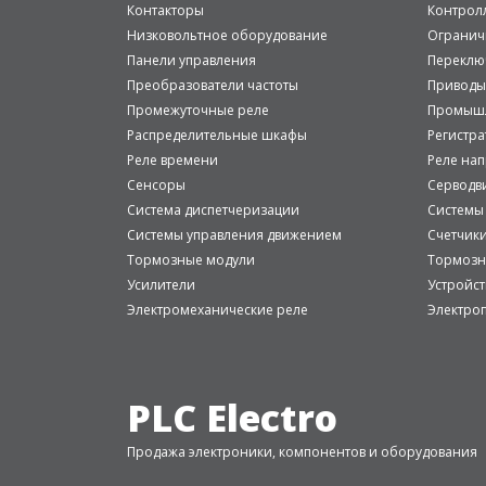
Контакторы
Контрол
Низковольтное оборудование
Огранич
Панели управления
Переклю
Преобразователи частоты
Приводы
Промежуточные реле
Промышл
Распределительные шкафы
Регистр
Реле времени
Реле на
Сенсоры
Серводв
Система диспетчеризации
Системы
Системы управления движением
Счетчик
Тормозные модули
Тормозн
Усилители
Устройст
Электромеханические реле
Электро
PLC Electro
Продажа электроники, компонентов и оборудования