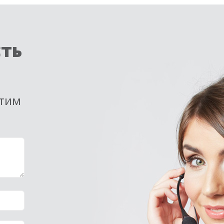
сть
етим