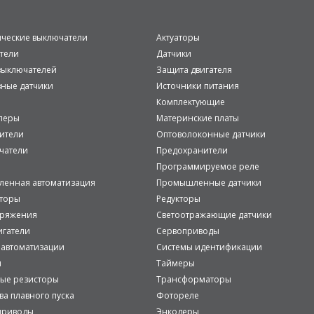
ические выключатели
Актуаторы
тели
Датчики
ыключателей
Защита двигателя
вные датчики
Источники питания
Комплектующие
леры
Материнские платы
ители
Оптоволоконные датчики
чатели
Предохранители
Программируемое реле
енная автоматизация
Промышленные датчики
аторы
Редукторы
пряжения
Светоотражающие датчики
игатели
Сервоприводы
 автоматизации
Системы идентификации
и
Таймеры
ые резисторы
Трансформаторы
ва плавного пуска
Фотореле
приводы
Энкодеры