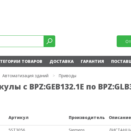
От
ТЕГОРИИ ТОВАРОВ
ДОСТАВКА
ГАРАНТИЯ
ПОСТАВ
Автоматизация зданий
>
Приводы
лы с BPZ:GEB132.1E по BPZ:GLB
Артикул
Производитель
Описани
5ST3056
Siemens
ДИСТАНЦИ