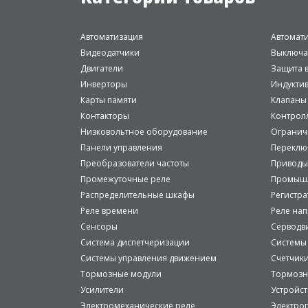
Автоматизация
Автомат
Видеодатчики
Выключа
Двигатели
Защита в
Инверторы
Индукти
Карты памяти
Клапаны
Контакторы
Контрол
Низковольтное оборудование
Огранич
Панели управления
Переклю
Преобразователи частоты
Приводы
Промежуточные реле
Промышл
Распределительные шкафы
Регистр
Реле времени
Реле на
Сенсоры
Серводв
Система диспетчеризации
Системы
Системы управления движением
Счетчик
Тормозные модули
Тормозн
Усилители
Устройст
Электромеханические реле
Электро