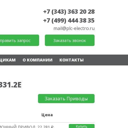
+7 (343) 363 20 28
+7 (499) 444 38 35
mail@plc-electro.ru
править запрос
Заказать звонок
ЩИКАМ
О КОМПАНИИ
КОНТАКТЫ
331.2E
Заказать Приводы
е
Цена
Купить
ОННЫЙ ПРИВОД Power AC
22 281 ₽