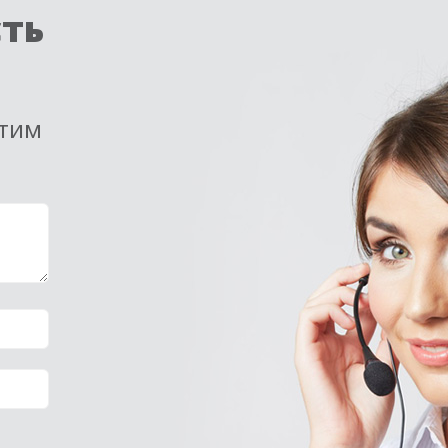
сть
етим