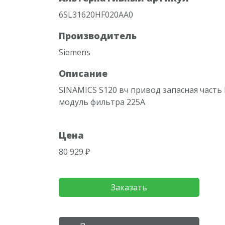
6SL31620HF020AA0
Производитель
Siemens
Описание
SINAMICS S120 вч привод запасная част
модуль фильтра 225A
Цена
80 929 ₽
Заказать