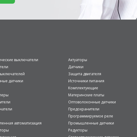
ические выключатели
Актуаторы
тели
Датчики
ыключателей
Защита двигателя
вные датчики
Источники питания
Комплектующие
леры
Материнские платы
ители
Оптоволоконные датчики
чатели
Предохранители
Программируемое реле
енная автоматизация
Промышленные датчики
аторы
Редукторы