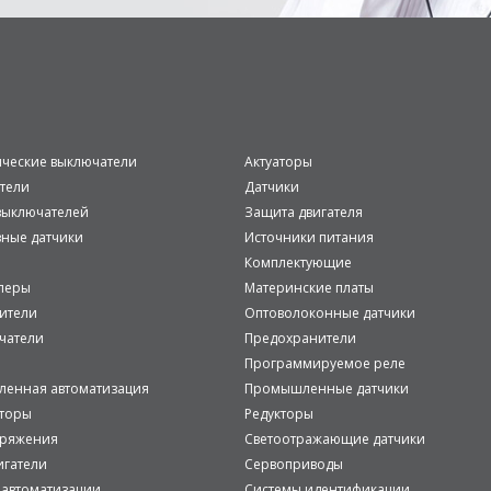
ические выключатели
Актуаторы
тели
Датчики
ыключателей
Защита двигателя
вные датчики
Источники питания
Комплектующие
леры
Материнские платы
ители
Оптоволоконные датчики
чатели
Предохранители
Программируемое реле
енная автоматизация
Промышленные датчики
аторы
Редукторы
пряжения
Светоотражающие датчики
игатели
Сервоприводы
 автоматизации
Системы идентификации