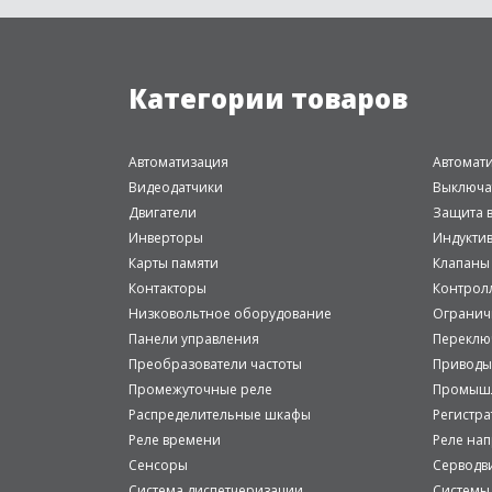
Категории товаров
Автоматизация
Автомат
Видеодатчики
Выключа
Двигатели
Защита в
Инверторы
Индукти
Карты памяти
Клапаны
Контакторы
Контрол
Низковольтное оборудование
Огранич
Панели управления
Переклю
Преобразователи частоты
Приводы
Промежуточные реле
Промышл
Распределительные шкафы
Регистр
Реле времени
Реле на
Сенсоры
Серводв
Система диспетчеризации
Системы