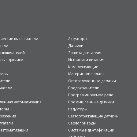
ические выключатели
Актуаторы
тели
Датчики
ыключателей
Защита двигателя
вные датчики
Источники питания
Комплектующие
леры
Материнские платы
ители
Оптоволоконные датчики
чатели
Предохранители
Программируемое реле
енная автоматизация
Промышленные датчики
аторы
Редукторы
пряжения
Светоотражающие датчики
игатели
Сервоприводы
 автоматизации
Системы идентификации