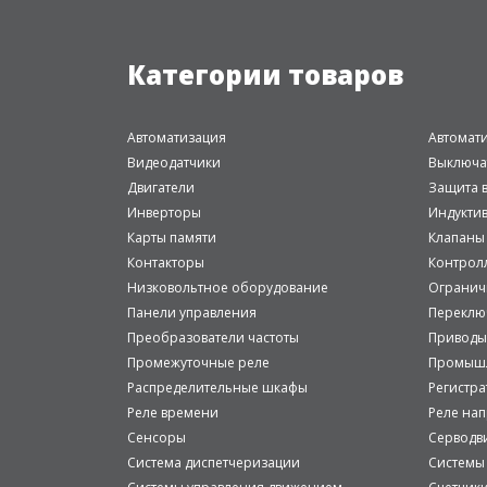
Категории товаров
Автоматизация
Автомат
Видеодатчики
Выключа
Двигатели
Защита в
Инверторы
Индукти
Карты памяти
Клапаны
Контакторы
Контрол
Низковольтное оборудование
Огранич
Панели управления
Переклю
Преобразователи частоты
Приводы
Промежуточные реле
Промышл
Распределительные шкафы
Регистр
Реле времени
Реле на
Сенсоры
Серводв
Система диспетчеризации
Системы