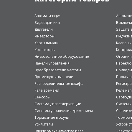
Автоматизация
Автомат
Видеодатчики
Выключа
Двигатели
Защита в
Инверторы
Индукти
Карты памяти
Клапаны
Контакторы
Контрол
Низковольтное оборудование
Огранич
Панели управления
Переклю
Преобразователи частоты
Приводы
Промежуточные реле
Промышл
Распределительные шкафы
Регистр
Реле времени
Реле на
Сенсоры
Серводв
Система диспетчеризации
Системы
Системы управления движением
Счетчик
Тормозные модули
Тормозн
Усилители
Устройст
Электромеханические реле
Электро