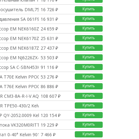
Купить
-осушитель DML757S Ke
16 726 ₽
Купить
 давления SA 061F9632
16 931 ₽
Купить
ссор EM NEK6160Z-N- K
24 659 ₽
Купить
ссор EM NEK6170Z-N- K
25 631 ₽
Купить
ссор EM NEK6187Z-N- K
27 437 ₽
Купить
ссор EM NJ6226ZX-M –
53 503 ₽
Купить
ссор SA C-SBN453H8G K
91 116 ₽
Купить
A T70E Kelvin PPO000
53 276 ₽
Купить
A T76E Kelvin PPO000
86 886 ₽
Купить
GR CM3-8A-R-I-V AQQV
108 607 ₽
Купить
R TPE50-430/2 Kelvin
Купить
P QY-2052.0009 Kelvi
120 154 ₽
Купить
отока VK320M0RITTA05
19 229 ₽
Купить
ат 0-40° Kelvin 9016
7 466 ₽