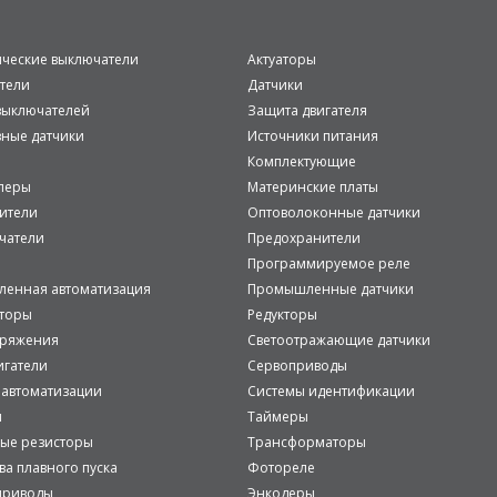
ические выключатели
Актуаторы
тели
Датчики
ыключателей
Защита двигателя
вные датчики
Источники питания
Комплектующие
леры
Материнские платы
ители
Оптоволоконные датчики
чатели
Предохранители
Программируемое реле
енная автоматизация
Промышленные датчики
аторы
Редукторы
пряжения
Светоотражающие датчики
игатели
Сервоприводы
 автоматизации
Системы идентификации
и
Таймеры
ые резисторы
Трансформаторы
ва плавного пуска
Фотореле
приводы
Энкодеры