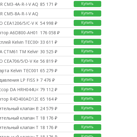
Купить
GR CM3-4A-R-I-V AQQV
85 171 ₽
Купить
GR CM5-8A-R-I-V AQQV
Купить
O CEA1206/5/C-V Kelv
54 998 ₽
Купить
ятор A6D800-AH0101 Ke
176 058 ₽
Купить
плей Kelvin TEC00076
33 611 ₽
Купить
A CTM61 TM Kelvin PP
30 525 ₽
Купить
O CEA706/5/D-V Kelvi
56 819 ₽
Купить
рта Kelvin TEC001058
65 279 ₽
Купить
давления LP FISS Kel
7 476 ₽
Купить
ссор DA HRH044U4LP6 K
79 112 ₽
Купить
ятор R4D400AD1206 Kel
65 164 ₽
Купить
ительный клапан BBIZE
24 579 ₽
Купить
ительный клапан TGEN
18 176 ₽
Купить
ительный клапан TGEN
18 176 ₽
Купить
ительный клапан TGEZ
18 176 ₽