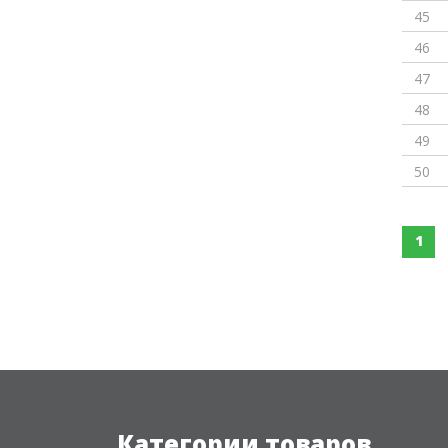
45
46
47
48
49
50
1
Категории товаров