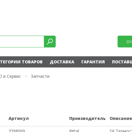
От
ТЕГОРИИ ТОВАРОВ
ДОСТАВКА
ГАРАНТИЯ
ПОСТАВ
О и Сервис
>
Запчасти
Артикул
Производитель
Описани
3398069
Rittal
SK Термост