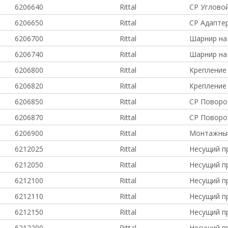
6206640
Rittal
CP Угловой
6206650
Rittal
CP Адаптер
6206700
Rittal
Шарнир на
6206740
Rittal
Шарнир на
6206800
Rittal
Крепление
6206820
Rittal
Крепление
6206850
Rittal
CP Поворо
6206870
Rittal
CP Поворо
6206900
Rittal
Монтажный
6212025
Rittal
Несущий п
6212050
Rittal
Несущий п
6212100
Rittal
Несущий пр
6212110
Rittal
Несущий п
6212150
Rittal
Несущий п
6212200
Rittal
Несущий пр