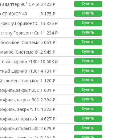
Купить
 адаптер 90° CP 60/C
3 423 ₽
Купить
 CP 60/CP 40
3 175 ₽
Купить
 крышу.Горизонт.Систе
13 826 ₽
Купить
 стену.Горизонт.Систе
11 234 ₽
Купить
 большое. Система 60
5 061 ₽
Купить
 малое. Система 60
2 949 ₽
Купить
тный шарнир ?130мм на
10 603 ₽
Купить
тный шарнир ?130мм на
4 731 ₽
Купить
 элемент сигн.колонны
1 120 ₽
Купить
рофиль,закрыт.250мм.С
1 631 ₽
Купить
рофиль,закрыт.500мм.С
2 394 ₽
Купить
офиль, закрыт. 1м.Си
4 222 ₽
Купить
рофиль,открытый 1м.Си
4 627 ₽
Купить
рофиль,открыт.500мм.С
2 629 ₽
Купить
офиль, закрыт. 2м. С
8 284 ₽