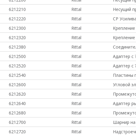
6212210
Rittal
Несущий п
6212220
Rittal
CP Усилив
6212300
Rittal
Крепление
6212320
Rittal
Крепление
6212380
Rittal
Соединител
6212500
Rittal
Адаптер с
6212520
Rittal
Адаптер с 
6212540
Rittal
Пластины 
6212600
Rittal
Угловой эл
6212620
Rittal
Промежуто
6212640
Rittal
Адаптер р
6212680
Rittal
Промежуто
6212700
Rittal
Шарнир на
6212720
Rittal
Надстроеч