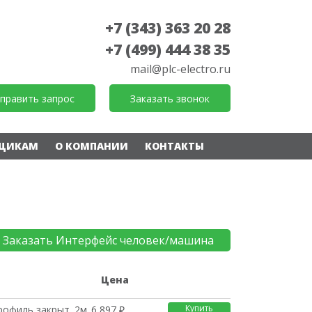
+7 (343) 363 20 28
+7 (499) 444 38 35
mail@plc-electro.ru
править запрос
Заказать звонок
ЩИКАМ
О КОМПАНИИ
КОНТАКТЫ
Заказать Интерфейс человек/машина
е
Цена
Купить
рофиль,закрыт. 2м.Сис
6 897 ₽