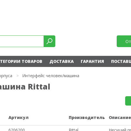
От
ТЕГОРИИ ТОВАРОВ
ДОСТАВКА
ГАРАНТИЯ
ПОСТАВ
орпуса
>
Интерфейс человек/машина
шина Rittal
Артикул
Производитель
Описани
6206200
Rittal
Несущий п