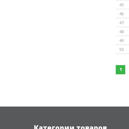
45
46
47
48
49
50
1
Категории товаров