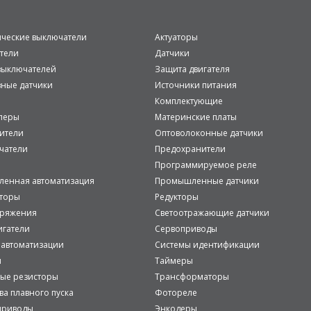
ические выключатели
Актуаторы
тели
Датчики
ыключателей
Защита двигателя
вные датчики
Источники питания
Комплектующие
леры
Материнские платы
ители
Оптоволоконные датчики
чатели
Предохранители
Программируемое реле
енная автоматизация
Промышленные датчики
аторы
Редукторы
пряжения
Светоотражающие датчики
игатели
Сервоприводы
 автоматизации
Системы идентификации
и
Таймеры
ые резисторы
Трансформаторы
ва плавного пуска
Фотореле
приводы
Энкодеры