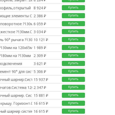
Купить
рофиль,открытый 2м.Си
8 924 ₽
Купить
ающие элементы СР 60/
2 386 ₽
Купить
 поворотное ?130мм.Си
6 059 ₽
Купить
 жесткое ?130мм.Систе
3 034 ₽
Купить
ь 90° рычага ?130мм.
10 121 ₽
Купить
 ?130мм на 120х65мм
1 989 ₽
Купить
?180мм на ?130мм
2 309 ₽
Купить
подключения
3 621 ₽
Купить
емент 90° для сист.р
5 306 ₽
Купить
чный шарнир.Система 1
15 937 ₽
Купить
ычагов.Система 120/60
2 347 ₽
Купить
чный шарнир. Система
15 881 ₽
Купить
 крышу. Горизонт.Сист
16 615 ₽
Купить
ный шарнир системы ры
16 615 ₽