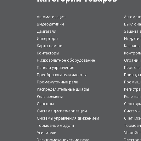
Автоматизация
Автомат
Видеодатчики
Выключа
Двигатели
Защита в
Инверторы
Индукти
Карты памяти
Клапаны
Контакторы
Контрол
Низковольтное оборудование
Огранич
Панели управления
Переклю
Преобразователи частоты
Приводы
Промежуточные реле
Промышл
Распределительные шкафы
Регистр
Реле времени
Реле на
Сенсоры
Серводв
Система диспетчеризации
Системы
Системы управления движением
Счетчик
Тормозные модули
Тормозн
Усилители
Устройст
Электромеханические реле
Электро