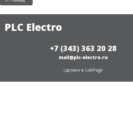
PLC Electro
+7 (343) 363 20 28
mail@plc-electro.ru
сделано в
LokiPage