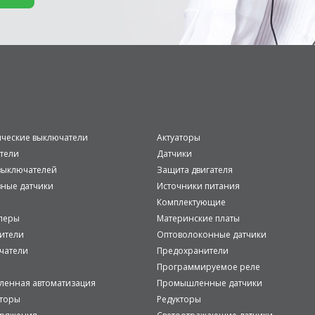
ические выключатели
Актуаторы
тели
Датчики
ыключателей
Защита двигателя
вные датчики
Источники питания
Комплектующие
леры
Материнские платы
ители
Оптоволоконные датчики
чатели
Предохранители
Программируемое реле
енная автоматизация
Промышленные датчики
аторы
Редукторы