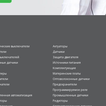
ические выключатели
Актуаторы
тели
Датчики
ыключателей
Защита двигателя
вные датчики
Источники питания
Комплектующие
леры
Материнские платы
ители
Оптоволоконные датчики
чатели
Предохранители
Программируемое реле
енная автоматизация
Промышленные датчики
аторы
Редукторы