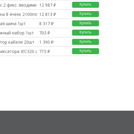
Купить
 2 фикс. вводами 190
12 987 ₽
Купить
на 8 ячеек 2100mm
12 813 ₽
Купить
ая шина 1шт
8 317 ₽
Купить
жный набор 1шт
703 ₽
Купить
тор кабеля 20шт
1 390 ₽
Купить
иксатора IEC320 c13
715 ₽