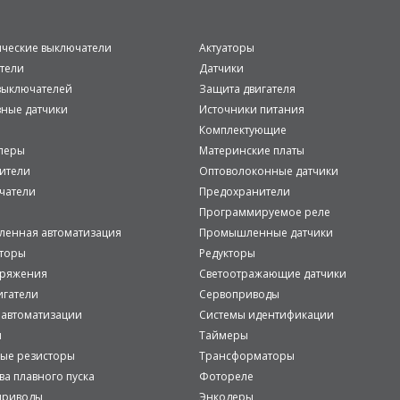
ические выключатели
Актуаторы
тели
Датчики
ыключателей
Защита двигателя
вные датчики
Источники питания
Комплектующие
леры
Материнские платы
ители
Оптоволоконные датчики
чатели
Предохранители
Программируемое реле
енная автоматизация
Промышленные датчики
аторы
Редукторы
пряжения
Светоотражающие датчики
игатели
Сервоприводы
 автоматизации
Системы идентификации
и
Таймеры
ые резисторы
Трансформаторы
ва плавного пуска
Фотореле
приводы
Энкодеры