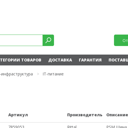
От
ТЕГОРИИ ТОВАРОВ
ДОСТАВКА
ГАРАНТИЯ
ПОСТАВ
T-инфраструктура
>
IT-питание
Артикул
Производитель
Описани
7859053
Rittal
PSM Шина 