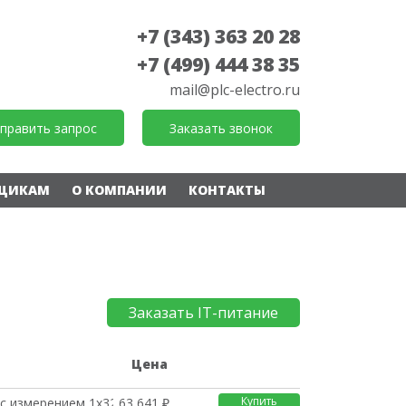
+7 (343) 363 20 28
+7 (499) 444 38 35
mail@plc-electro.ru
править запрос
Заказать звонок
ЩИКАМ
О КОМПАНИИ
КОНТАКТЫ
Заказать IT-питание
е
Цена
Купить
с измерением 1x32A, C
63 641 ₽