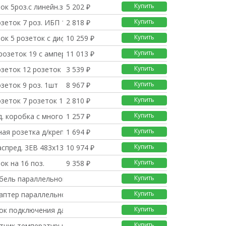
Купить
ок 5роз.с линейн.защ
5 202 ₽
Купить
зеток 7 роз. ИБП 1шт
2 818 ₽
Купить
ок 5 розеток с диф.а
10 259 ₽
Купить
розеток 19 с амперме
11 013 ₽
Купить
озеток 12 розеток 1шт
3 539 ₽
Купить
зеток 9 роз. 1шт
8 967 ₽
Купить
озеток 7 розеток 1шт
2 810 ₽
Купить
д. коробка с многофун
1 257 ₽
Купить
ная розетка д/креплен
1 694 ₽
Купить
аспред. 3ЕВ 483x133mm
10 974 ₽
Купить
ок на 16 поз.
9 358 ₽
Купить
абель параллельной ра
Купить
даптер параллельной р
Купить
лок подключения датчи
Купить
тчик температуры (0-