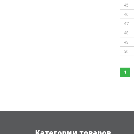
45
46
47
48
49
50
1
Категории товаров