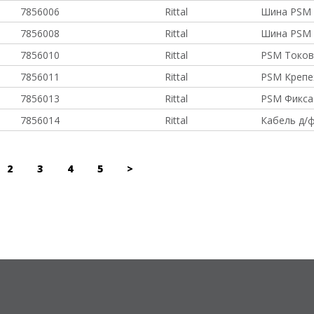
7856006
Rittal
Шина PSM с
7856008
Rittal
Шина PSM 
7856010
Rittal
PSM Токов
7856011
Rittal
PSM Крепе
7856013
Rittal
PSM Фикса
7856014
Rittal
Кабель д/ф
2
3
4
5
>