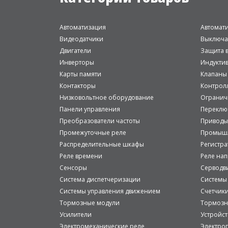
Автоматизация
Автомат
Видеодатчики
Выключа
Двигатели
Защита в
Инверторы
Индукти
Карты памяти
Клапаны
Контакторы
Контрол
Низковольтное оборудование
Огранич
Панели управления
Переклю
Преобразователи частоты
Приводы
Промежуточные реле
Промышл
Распределительные шкафы
Регистр
Реле времени
Реле на
Сенсоры
Серводв
Система диспетчеризации
Системы
Системы управления движением
Счетчик
Тормозные модули
Тормозн
Усилители
Устройст
Электромеханические реле
Электро