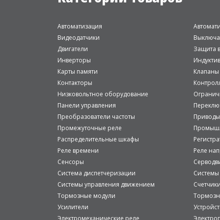
Автоматизация
Автомат
Видеодатчики
Выключа
Двигатели
Защита в
Инверторы
Индукти
Карты памяти
Клапаны
Контакторы
Контрол
Низковольтное оборудование
Огранич
Панели управления
Переклю
Преобразователи частоты
Приводы
Промежуточные реле
Промышл
Распределительные шкафы
Регистр
Реле времени
Реле на
Сенсоры
Серводв
Система диспетчеризации
Системы
Системы управления движением
Счетчик
Тормозные модули
Тормозн
Усилители
Устройст
Электромеханические реле
Электро