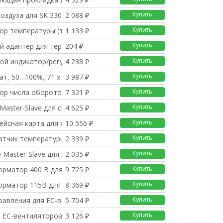
Купить
оздуха для SK 3306..
2 088 ₽
Купить
тор температуры (терм
1 133 ₽
Купить
й адаптер для термост
204 ₽
Купить
ой индикатор/регулято
4 238 ₽
Купить
ат, 50…100%, 71 х 71
3 987 ₽
Купить
ор числа оборотов, 1
7 321 ₽
Купить
Master-Slave для сис
4 625 ₽
Купить
ейсная карта для холо
10 556 ₽
Купить
атчик температуры для
2 339 ₽
Купить
 Master-Slave для SK
2 035 ₽
Купить
орматор 400 В для воз
9 725 ₽
Купить
орматор 115В для возд
8 369 ₽
Купить
равления для EC-вент
5 704 ₽
Купить
 ЕС-вентиляторов (дл
3 126 ₽