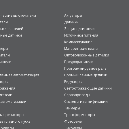
ические выключатели
Актуаторы
тели
Датчики
ыключателей
Защита двигателя
вные датчики
Источники питания
Комплектующие
леры
Материнские платы
ители
Оптоволоконные датчики
чатели
Предохранители
Программируемое реле
енная автоматизация
Промышленные датчики
аторы
Редукторы
пряжения
Светоотражающие датчики
игатели
Сервоприводы
 автоматизации
Системы идентификации
и
Таймеры
ые резисторы
Трансформаторы
ва плавного пуска
Фотореле
приводы
Энкодеры