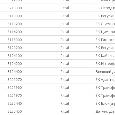
3213300
Rittal
SK Отвод в
3110000
Rittal
SK Регуля
3110200
Rittal
SK Съемны
3114200
Rittal
SK Цифров
3118000
Rittal
SK Гигрост
3120200
Rittal
SK Регулят
3124100
Rittal
SK Кабель 
3124200
Rittal
SK Интерф
3124400
Rittal
Внешний д
3201070
Rittal
SK Адаптер
3201960
Rittal
SK Трансф
3201970
Rittal
SK Трансф
3235440
Rittal
SK Блок уп
3235450
Rittal
Датчик для