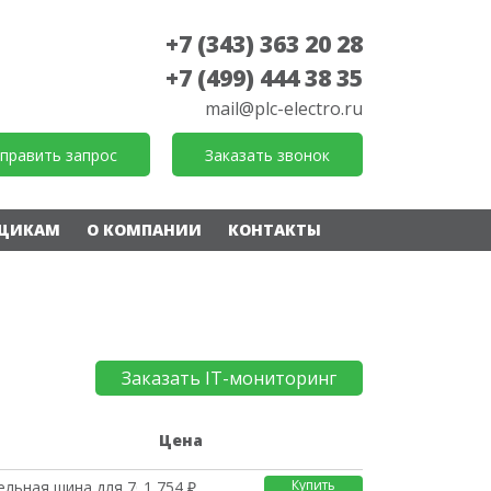
+7 (343) 363 20 28
+7 (499) 444 38 35
mail@plc-electro.ru
править запрос
Заказать звонок
ЩИКАМ
О КОМПАНИИ
КОНТАКТЫ
Заказать IT-мониторинг
е
Цена
Купить
ельная шина для 7030
1 754 ₽