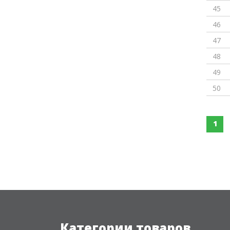
45
46
47
48
49
50
1
Категории товаров