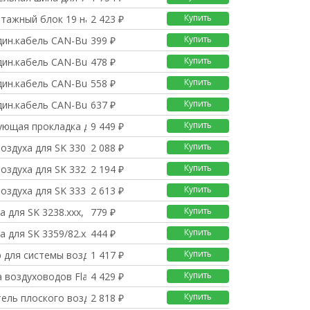
Купить
нтажный блок 19 на 3
2 423 ₽
Купить
дин.кабель CAN-Bus R
399 ₽
Купить
дин.кабель CAN-Bus R
478 ₽
Купить
дин.кабель CAN-Bus R
558 ₽
Купить
дин.кабель CAN-Bus R
637 ₽
Купить
ующая прокладка для S
9 449 ₽
Купить
оздуха для SK 3304/0
2 088 ₽
Купить
оздуха для SK 3328/2
2 194 ₽
Купить
оздуха для SK 3332.x
2 613 ₽
Купить
а для SK 3238.xxx, 2
779 ₽
Купить
а для SK 3359/82.xxx
444 ₽
Купить
р для системы воздухо
1 417 ₽
Купить
 воздуховодов Flat д
4 429 ₽
Купить
тель плоского воздухо
2 818 ₽