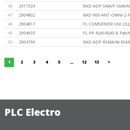
46
2917324
RAD-ADP-SMA/F-SMA/M-
47
2904802
RAD-900-ANT-OMNI-2-N
48
2904817
FL COMSERVER UNI 232
49
2904933
FL-PP-RJ45/RJ45-B Patch
50
2904790
RAD-ADP-RSMA/M-RSMA
1
2
3
4
5
12
13
>
...
PLC Electro