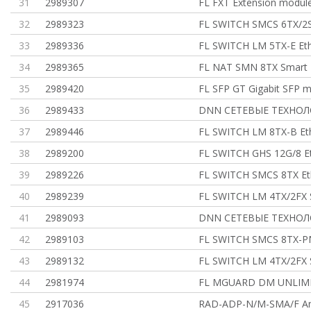
31
2989307
FL FXT Extension module
32
2989323
FL SWITCH SMCS 6TX/2S
33
2989336
FL SWITCH LM 5TX-E Eth
34
2989365
FL NAT SMN 8TX Smart
35
2989420
FL SFP GT Gigabit SFP m
36
2989433
DNN СЕТЕВЫЕ ТЕХНО
37
2989446
FL SWITCH LM 8TX-B Et
38
2989200
FL SWITCH GHS 12G/8 E
39
2989226
FL SWITCH SMCS 8TX Et
40
2989239
FL SWITCH LM 4TX/2FX 
41
2989093
DNN СЕТЕВЫЕ ТЕХНО
42
2989103
FL SWITCH SMCS 8TX-PN
43
2989132
FL SWITCH LM 4TX/2FX 
44
2981974
FL MGUARD DM UNLIMIT
45
2917036
RAD-ADP-N/M-SMA/F An