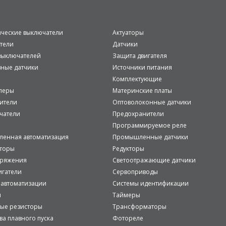
ические выключатели
Актуаторы
тели
Датчики
ыключателей
Защита двигателя
вные датчики
Источники питания
Комплектующие
леры
Материнские платы
ители
Оптоволоконные датчики
чатели
Предохранители
Программируемое реле
енная автоматизация
Промышленные датчики
аторы
Редукторы
пряжения
Светоотражающие датчики
игатели
Сервоприводы
 автоматизации
Системы идентификации
и
Таймеры
ые резисторы
Трансформаторы
ва плавного пуска
Фотореле