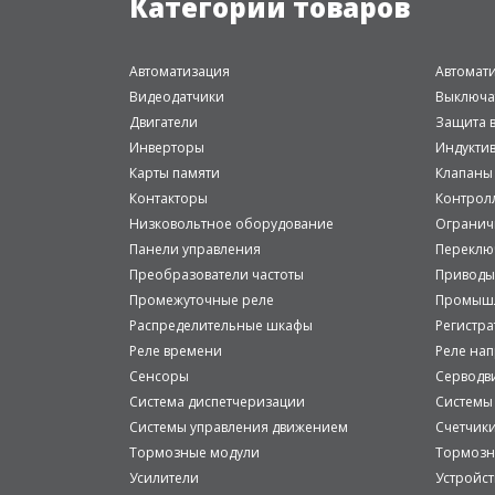
Категории товаров
Автоматизация
Автомат
Видеодатчики
Выключа
Двигатели
Защита в
Инверторы
Индукти
Карты памяти
Клапаны
Контакторы
Контрол
Низковольтное оборудование
Огранич
Панели управления
Переклю
Преобразователи частоты
Приводы
Промежуточные реле
Промышл
Распределительные шкафы
Регистр
Реле времени
Реле на
Сенсоры
Серводв
Система диспетчеризации
Системы
Системы управления движением
Счетчик
Тормозные модули
Тормозн
Усилители
Устройст