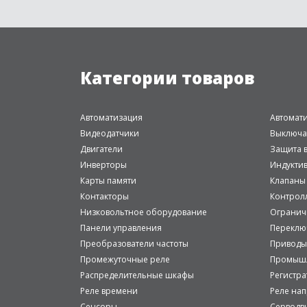
Категории товаров
Автоматизация
Автомат
Видеодатчики
Выключа
Двигатели
Защита в
Инверторы
Индукти
Карты памяти
Клапаны
Контакторы
Контрол
Низковольтное оборудование
Огранич
Панели управления
Переклю
Преобразователи частоты
Приводы
Промежуточные реле
Промышл
Распределительные шкафы
Регистр
Реле времени
Реле на
Сенсоры
Серводв