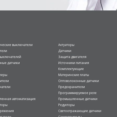
ические выключатели
Актуаторы
тели
Датчики
ыключателей
Защита двигателя
вные датчики
Источники питания
Комплектующие
леры
Материнские платы
ители
Оптоволоконные датчики
чатели
Предохранители
Программируемое реле
енная автоматизация
Промышленные датчики
аторы
Редукторы
пряжения
Светоотражающие датчики
игатели
Сервоприводы