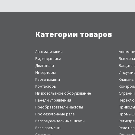
Категории товаров
Автоматизация
Автомат
Видеодатчики
Выключа
Двигатели
Защита в
Инверторы
Индукти
Карты памяти
Клапаны
Контакторы
Контрол
Низковольтное оборудование
Огранич
Панели управления
Переклю
Преобразователи частоты
Приводы
Промежуточные реле
Промышл
Распределительные шкафы
Регистр
Реле времени
Реле на
Сенсоры
Серводв