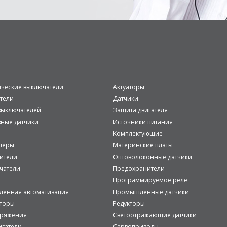
ические выключатели
Актуаторы
тели
Датчики
ыключателей
Защита двигателя
вные датчики
Источники питания
Комплектующие
леры
Материнские платы
ители
Оптоволоконные датчики
чатели
Предохранители
Программируемое реле
енная автоматизация
Промышленные датчики
аторы
Редукторы
пряжения
Светоотражающие датчики
игатели
Сервоприводы