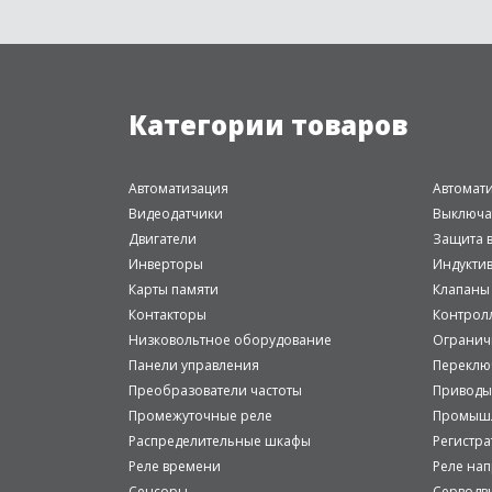
Категории товаров
Автоматизация
Автомат
Видеодатчики
Выключа
Двигатели
Защита в
Инверторы
Индукти
Карты памяти
Клапаны
Контакторы
Контрол
Низковольтное оборудование
Огранич
Панели управления
Переклю
Преобразователи частоты
Приводы
Промежуточные реле
Промышл
Распределительные шкафы
Регистр
Реле времени
Реле на
Сенсоры
Серводв