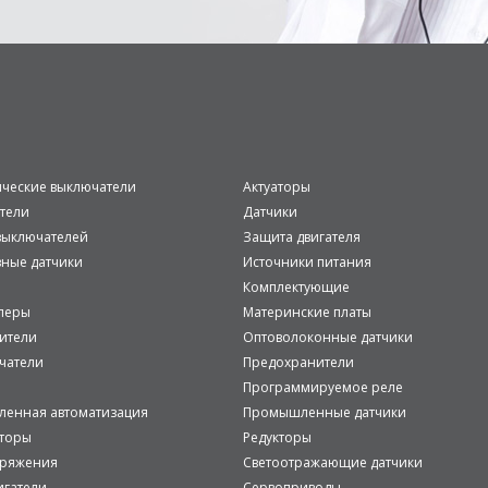
ические выключатели
Актуаторы
тели
Датчики
ыключателей
Защита двигателя
вные датчики
Источники питания
Комплектующие
леры
Материнские платы
ители
Оптоволоконные датчики
чатели
Предохранители
Программируемое реле
енная автоматизация
Промышленные датчики
аторы
Редукторы
пряжения
Светоотражающие датчики
игатели
Сервоприводы