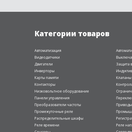
Категории товаров
Автоматизация
Автомат
Видеодатчики
Выключа
Двигатели
Защита в
Инверторы
Индукти
Карты памяти
Клапаны
Контакторы
Контрол
Низковольтное оборудование
Огранич
Панели управления
Переклю
Преобразователи частоты
Приводы
Промежуточные реле
Промышл
Распределительные шкафы
Регистр
Реле времени
Реле на
Сенсоры
Серводв