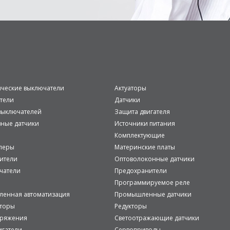
ические выключатели
Актуаторы
тели
Датчики
ыключателей
Защита двигателя
вные датчики
Источники питания
Комплектующие
леры
Материнские платы
ители
Оптоволоконные датчики
чатели
Предохранители
Программируемое реле
енная автоматизация
Промышленные датчики
аторы
Редукторы
пряжения
Светоотражающие датчики
игатели
Сервоприводы