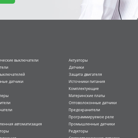
ические выключатели
Актуаторы
тели
Датчики
ыключателей
Защита двигателя
вные датчики
Источники питания
Комплектующие
леры
Материнские платы
ители
Оптоволоконные датчики
чатели
Предохранители
Программируемое реле
енная автоматизация
Промышленные датчики
аторы
Редукторы