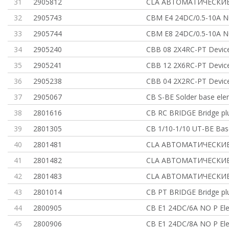
31
2905812
CLA АВТОМАТИЧЕСКИ
32
2905743
CBM E4 24DC/0.5-10A N
33
2905744
CBM E8 24DC/0.5-10A N
34
2905240
CBB 08 2X4RC-PT Device 
35
2905241
CBB 12 2X6RC-PT Device 
36
2905238
CBB 04 2X2RC-PT Device 
37
2905067
CB S-BE Solder base ele
38
2801616
CB RC BRIDGE Bridge plu
39
2801305
CB 1/10-1/10 UT-BE Ba
40
2801481
CLA АВТОМАТИЧЕСКИ
41
2801482
CLA АВТОМАТИЧЕСКИ
42
2801483
CLA АВТОМАТИЧЕСКИ
43
2801014
CB PT BRIDGE Bridge plu
44
2800905
CB E1 24DC/6A NO P Ele
45
2800906
CB E1 24DC/8A NO P Ele