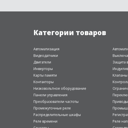
Категории товаров
Автоматизация
Автомат
Видеодатчики
Выключа
Двигатели
Защита в
Инверторы
Индукти
Карты памяти
Клапаны
Контакторы
Контрол
Низковольтное оборудование
Огранич
Панели управления
Переклю
Преобразователи частоты
Приводы
Промежуточные реле
Промышл
Распределительные шкафы
Регистр
Реле времени
Реле на
Сенсоры
Серводв