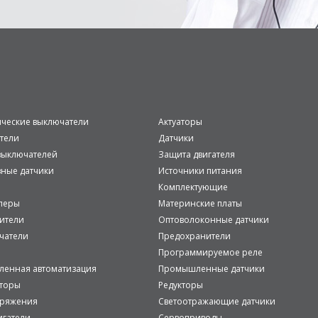
ические выключатели
Актуаторы
тели
Датчики
ыключателей
Защита двигателя
вные датчики
Источники питания
Комплектующие
леры
Материнские платы
ители
Оптоволоконные датчики
чатели
Предохранители
Программируемое реле
енная автоматизация
Промышленные датчики
аторы
Редукторы
пряжения
Светоотражающие датчики
игатели
Сервоприводы