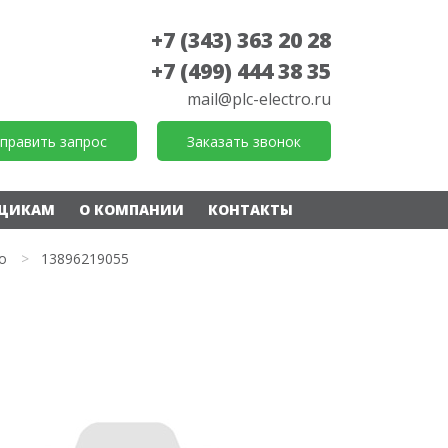
+7 (343) 363 20 28
+7 (499) 444 38 35
mail@plc-electro.ru
править запрос
Заказать звонок
ЩИКАМ
О КОМПАНИИ
КОНТАКТЫ
о
>
13896219055