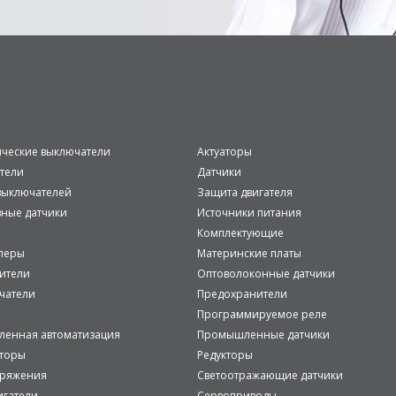
ические выключатели
Актуаторы
тели
Датчики
ыключателей
Защита двигателя
вные датчики
Источники питания
Комплектующие
леры
Материнские платы
ители
Оптоволоконные датчики
чатели
Предохранители
Программируемое реле
енная автоматизация
Промышленные датчики
аторы
Редукторы
пряжения
Светоотражающие датчики
игатели
Сервоприводы