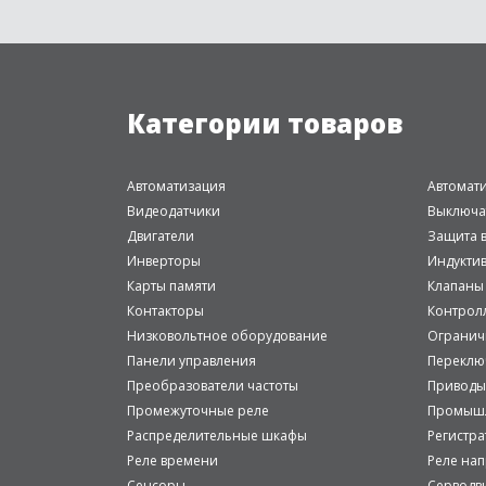
Категории товаров
Автоматизация
Автомат
Видеодатчики
Выключа
Двигатели
Защита в
Инверторы
Индукти
Карты памяти
Клапаны
Контакторы
Контрол
Низковольтное оборудование
Огранич
Панели управления
Переклю
Преобразователи частоты
Приводы
Промежуточные реле
Промышл
Распределительные шкафы
Регистр
Реле времени
Реле на
Сенсоры
Серводв