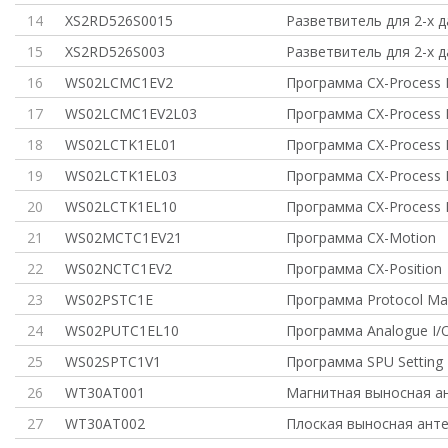
14
XS2RD526S0015
Разветвитель для 2-х д
15
XS2RD526S003
Разветвитель для 2-х д
16
WS02LCMC1EV2
Программа CX-Process 
17
WS02LCMC1EV2L03
Программа CX-Process 
18
WS02LCTK1EL01
Программа CX-Process 
19
WS02LCTK1EL03
Программа CX-Process 
20
WS02LCTK1EL10
Программа CX-Process 
21
WS02MCTC1EV21
Программа CX-Motion
22
WS02NCTC1EV2
Программа CX-Position
23
WS02PSTC1E
Программа Protocol Ma
24
WS02PUTC1EL10
Программа Analogue I/O
25
WS02SPTC1V1
Программа SPU Setting 
26
WT30AT001
Магнитная выносная а
27
WT30AT002
Плоская выносная анте