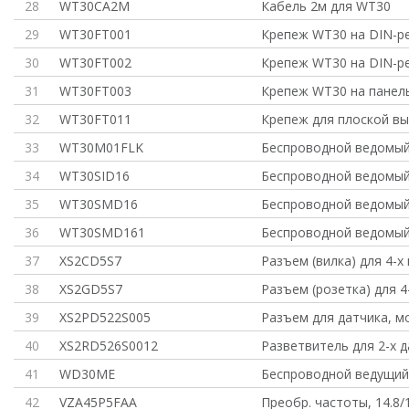
28
WT30CA2M
Кабель 2м для WT30
29
WT30FT001
Крепеж WT30 на DIN-ре
30
WT30FT002
Крепеж WT30 на DIN-ре
31
WT30FT003
Крепеж WT30 на панель,
32
WT30FT011
Крепеж для плоской вы
33
WT30M01FLK
Беспроводной ведомый
34
WT30SID16
Беспроводной ведомый
35
WT30SMD16
Беспроводной ведомый
36
WT30SMD161
Беспроводной ведомый
37
XS2CD5S7
Разъем (вилка) для 4-х
38
XS2GD5S7
Разъем (розетка) для 4
39
XS2PD522S005
Разъем для датчика, м
40
XS2RD526S0012
Разветвитель для 2-х д
41
WD30ME
Беспроводной ведущий
42
VZA45P5FAA
Преобр. частоты, 14.8/1