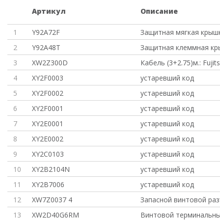
Артикул
Описание
1
Y92A72F
Защитная мягкая крыш
2
Y92A48T
Защитная клеммная кр
3
XW2Z300D
Кабель (3+2.75)м.: Fujit
4
XY2F0003
устаревший код
5
XY2F0002
устаревший код
6
XY2F0001
устаревший код
7
XY2E0001
устаревший код
8
XY2E0002
устаревший код
9
XY2C0103
устаревший код
10
XY2B2104N
устаревший код
11
XY2B7006
устаревший код
12
XW7Z0037 4
Запасной винтовой раз
13
XW2D40G6RM
Винтовой терминальны