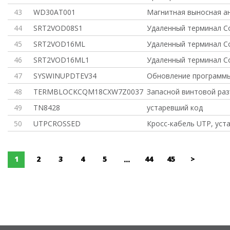
43
WD30AT001
Магнитная выносная а
44
SRT2VOD08S1
Удаленный терминал C
45
SRT2VOD16ML
Удаленный терминал C
46
SRT2VOD16ML1
Удаленный терминал C
47
SYSWINUPDTEV34
Обновление программы
48
TERMBLOCKCQM18CXW7Z0037 3
Запасной винтовой раз
49
TN8428
устаревший код
50
UTPCROSSED
Кросс-кабель UTP, уста
1
2
3
4
5
44
45
>
...