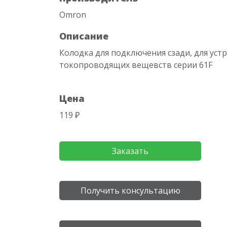
Omron
Описание
Колодка для подключения сзади, для уст
токопроводящих вещевств серии 61F
Цена
119 ₽
Заказать
Получить консультацию