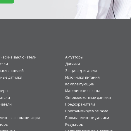
ические выключатели
Актуаторы
тели
Датчики
ыключателей
Защита двигателя
вные датчики
Источники питания
Комплектующие
леры
Материнские платы
ители
Оптоволоконные датчики
чатели
Предохранители
Программируемое реле
енная автоматизация
Промышленные датчики
аторы
Редукторы