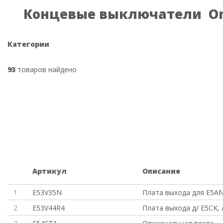
Концевые выключатели O
Категории
93
товаров найдено
Артикул
Описание
1
E53V35N
Плата выхода для E5AN
2
E53V44R4
Плата выхода д/ E5CK,