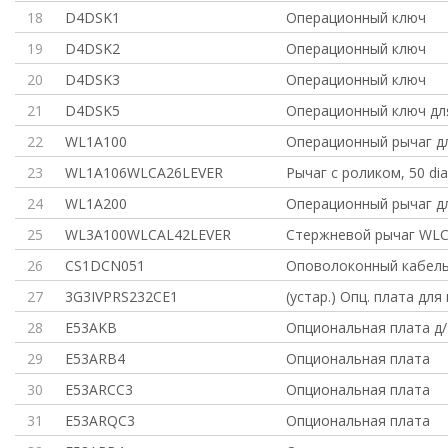
18
D4DSK1
Операционный ключ
19
D4DSK2
Операционный ключ
20
D4DSK3
Операционный ключ
21
D4DSK5
Операционный ключ дл
22
WL1A100
Операционный рычаг д
23
WL1A106WLCA26LEVER
Рычаг с роликом, 50 dia
24
WL1A200
Операционный рычаг д
25
WL3A100WLCAL42LEVER
Стержневой рычаг WLC
26
CS1DCN051
Оповолоконный кабель
27
3G3IVPRS232CE1
(устар.) Опц. плата для
28
E53AKB
Опциональная плата д/
29
E53ARB4
Опциональная плата
30
E53ARCC3
Опциональная плата
31
E53ARQC3
Опциональная плата