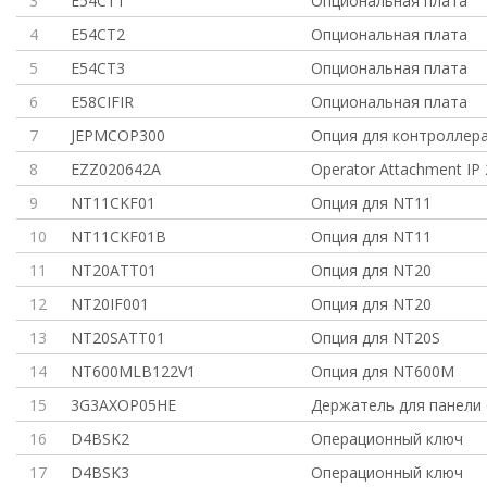
3
E54CT1
Опциональная плата
4
E54CT2
Опциональная плата
5
E54CT3
Опциональная плата
6
E58CIFIR
Опциональная плата
7
JEPMCOP300
Опция для контроллер
8
EZZ020642A
Operator Attachment IP 
9
NT11CKF01
Опция для NT11
10
NT11CKF01B
Опция для NT11
11
NT20ATT01
Опция для NT20
12
NT20IF001
Опция для NT20
13
NT20SATT01
Опция для NT20S
14
NT600MLB122V1
Опция для NT600M
15
3G3AXOP05HE
Держатель для панели
16
D4BSK2
Операционный ключ
17
D4BSK3
Операционный ключ