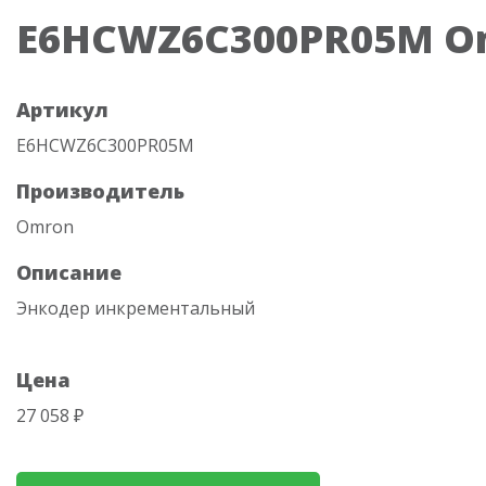
E6HCWZ6C300PR05M O
Артикул
E6HCWZ6C300PR05M
Производитель
Omron
Описание
Энкодер инкрементальный
Цена
27 058 ₽